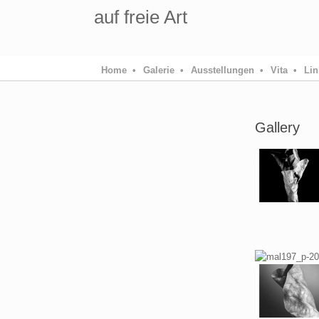
auf freie Art
Home •
Galerie •
Ausstellungen •
Vita •
Lin
Gallery