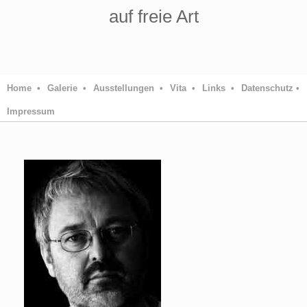
auf freie Art
Home •
Galerie •
Ausstellungen •
Vita •
Links •
Datenschutz •
Impressum