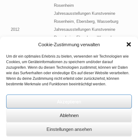
Rosenheim
Jahresausstellungen Kunstvereine
Rosenheim, Ebersberg, Wasserburg
2012
Jahresausstellungen Kunstvereine
Rosenheim, Ebersberg, Wasserburg
Cookie-Zustimmung verwalten
2011
Jahresausstellungen Kunstvereine
Ebersberg, Rosenheim
Um dir ein optimales Erlebnis zu bieten, verwenden wir Technologien wie
„Licht“ Kunstverein Plauen
Cookies, um Geräteinformationen zu speichern und/oder darauf
zuzugreifen. Wenn du diesen Technologien zustimmst, können wir Daten
„alltägliche eindrücke“ Indigo 90, Glonn
wie das Surfverhalten oder eindeutige IDs auf dieser Website verarbeiten.
SZ-Galerie Ebersberg
Wenn du deine Zustimmung nicht erteilst oder zurückziehst, können
bestimmte Merkmale und Funktionen beeinträchtigt werden.
Kunst-Tage Trudering
….
Akzeptieren
Ablehnen
Einstellungen ansehen